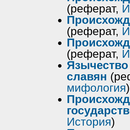
(реферат,
И
Происхожд
(реферат,
И
Происхожд
(реферат,
И
Язычество
славян
(ре
мифология
)
Происхожд
государст
История
)