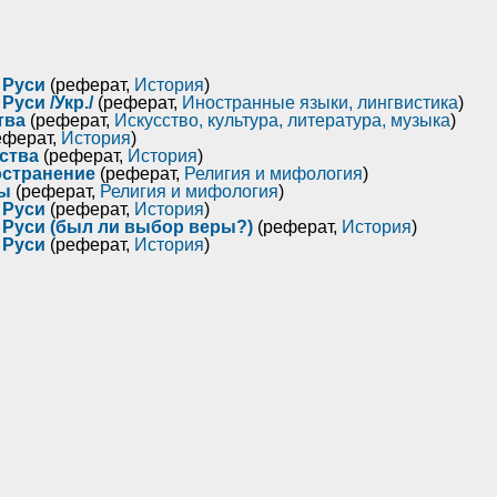
 Руси
(реферат,
История
)
Руси /Укр./
(реферат,
Иностранные языки, лингвистика
)
тва
(реферат,
Искусство, культура, литература, музыка
)
еферат,
История
)
ства
(реферат,
История
)
остранение
(реферат,
Религия и мифология
)
ры
(реферат,
Религия и мифология
)
 Руси
(реферат,
История
)
 Руси (был ли выбор веры?)
(реферат,
История
)
 Руси
(реферат,
История
)