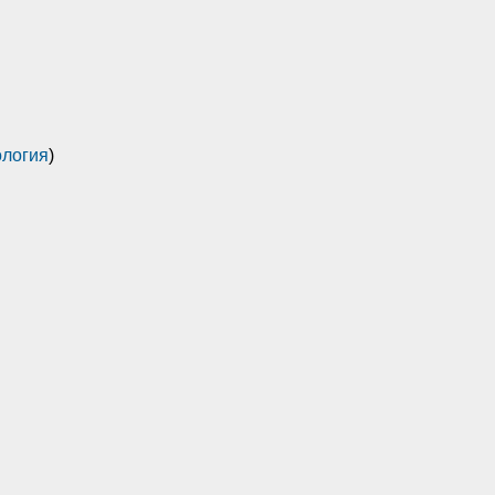
логия
)