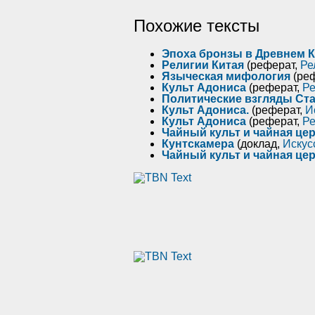
Похожие тексты
Эпоха бpонзы в Древнем К
Религии Китая
(реферат,
Ре
Языческая мифология
(ре
Культ Адониса
(реферат,
Ре
Политические взгляды Ста
Культ Адониса.
(реферат,
И
Культ Адониса
(реферат,
Ре
Чайный культ и чайная це
Кунтскамера
(доклад,
Искус
Чайный культ и чайная це