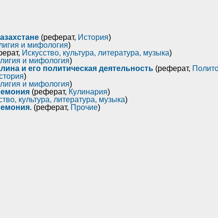
азахстане
(реферат,
История
)
лигия и мифология
)
ферат,
Искусство, культура, литература, музыка
)
лигия и мифология
)
лина и его политическая деятельность
(реферат,
Полито
стория
)
лигия и мифология
)
ремония
(реферат,
Кулинария
)
ство, культура, литература, музыка
)
ремония.
(реферат,
Прочие
)