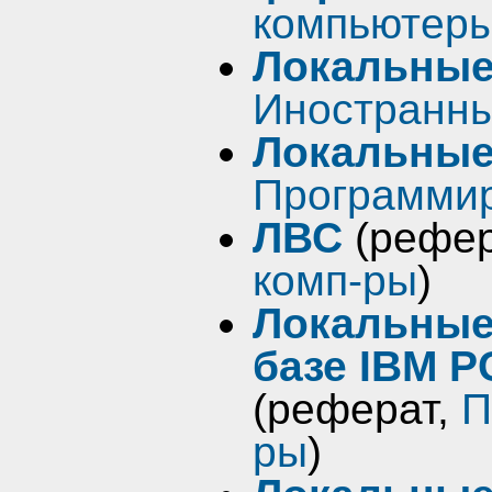
компьютеры
Локальные 
Иностранны
Локальные
Программир
ЛВС
(рефер
комп-ры
)
Локальные
базе IBM 
(реферат,
П
ры
)