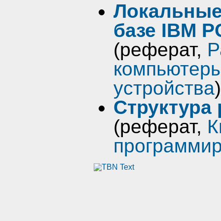
Локальные
базе IBM 
(реферат,
Р
компьютер
устройства
)
Структура 
(реферат,
К
программи