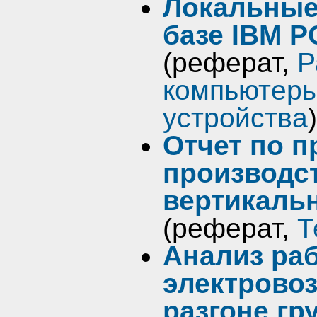
Локальные
базе IBM 
(реферат,
Р
компьютер
устройства
)
Отчет по 
производс
вертикаль
(реферат,
Т
Анализ ра
электровоз
разгоне гр