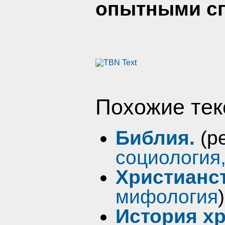
опытными сп
Похожие тек
Библия.
(р
социология
Христианс
мифология
)
История х