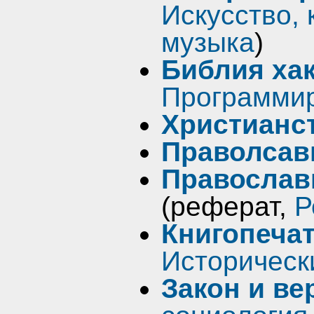
Искусство, 
музыка
)
Библия ха
Программир
Христианс
Праволсав
Православи
(реферат,
Р
Книгопечат
Историческ
Закон и ве