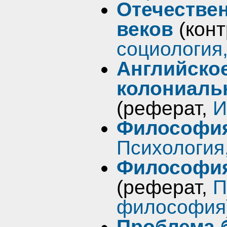
Отечестве
веков
(кон
социология
Английское
колониаль
(реферат,
И
Философия
Психология
Философия
(реферат,
П
философия
Проблема 