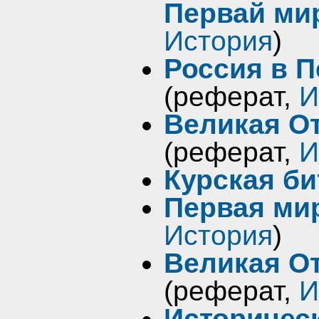
Первай ми
История
)
Россия в 
(реферат,
И
Великая О
(реферат,
И
Курская би
Первая ми
История
)
Великая О
(реферат,
И
Историчес