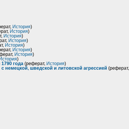
ерат,
История
)
рат,
История
)
т,
История
)
рат,
История
)
т,
История
)
ерат,
История
)
ферат,
История
)
История
)
 1790 года
(реферат,
История
)
 с немецкой, шведской и литовской агрессией
(реферат