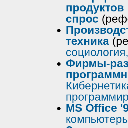
продуктов
спрос
(реф
Производст
техника
(р
социология
Фирмы-раз
программн
Кибернетик
программи
MS Office '
компьютеры