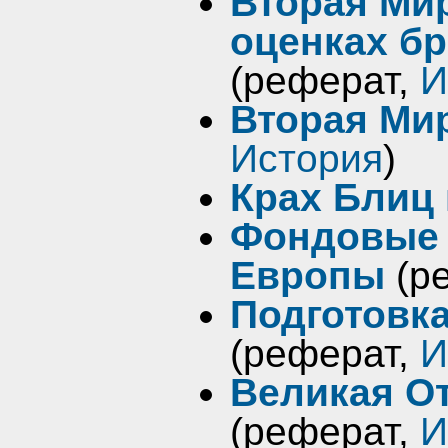
Вторая Ми
оценках б
(реферат,
И
Вторая Ми
История
)
Крах Блиц 
Фондовые 
Европы
(р
Подготовка
(реферат,
И
Великая О
(реферат,
И