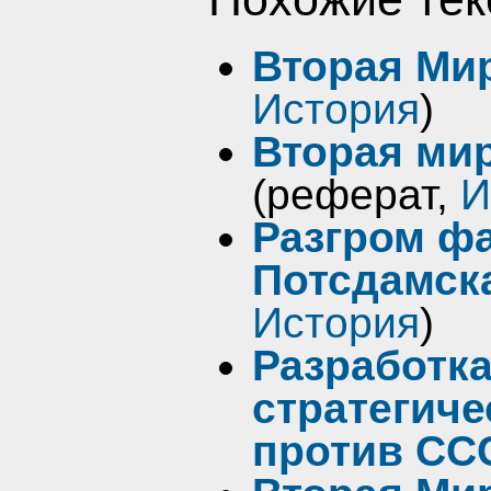
Вторая Ми
История
)
Вторая мир
(реферат,
И
Разгром ф
Потсдамск
История
)
Разработка
стратегич
против СС