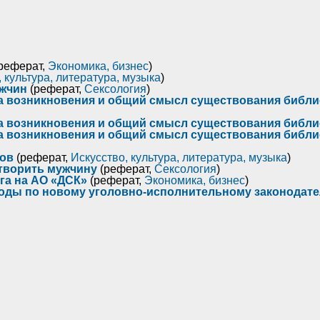
реферат,
Экономика, бизнес
)
 культура, литература, музыка
)
ужчин
(реферат,
Сексология
)
на возникновения и общий смысл существования библ
на возникновения и общий смысл существования библ
на возникновения и общий смысл существования библ
цов
(реферат,
Искусство, культура, литература, музыка
)
творить мужчину
(реферат,
Сексология
)
га на АО «ДСК»
(реферат,
Экономика, бизнес
)
оды по новому уголовно-исполнительному законодате