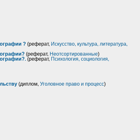
иографии ?
(реферат,
Искусство, культура, литература,
иографии?
(реферат,
Неотсортированные
)
иографии?.
(реферат,
Психология, социология,
льству
(диплом,
Уголовное право и процесс
)