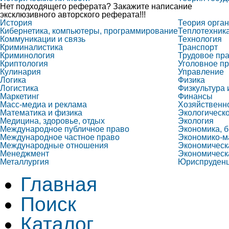
Нет подходящего реферата? Закажите написание
эксклюзивного авторского реферата!!!
История
Теория орга
Кибернетика, компьютеры, программирование
Теплотехник
Коммуникации и связь
Технология
Криминалистика
Транспорт
Криминология
Трудовое пр
Криптология
Уголовное пр
Кулинария
Управление
Логика
Физика
Логистика
Физкультура 
Маркетинг
Финансы
Масс-медиа и реклама
Хозяйственн
Математика и физика
Экологическ
Медицина, здоровье, отдых
Экология
Международное публичное право
Экономика, б
Международное частное право
Экономико-м
Международные отношения
Экономическ
Менеджмент
Экономическ
Металлургия
Юриспруден
Главная
Поиск
Каталог