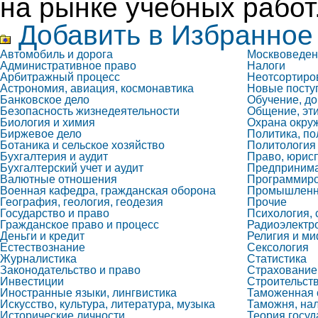
на рынке учебных работ
Добавить в Избранное
Автомобиль и дорога
Москвоведен
Административное право
Налоги
Арбитражный процесс
Неотсортиро
Астрономия, авиация, космонавтика
Новые посту
Банковское дело
Обучение, до
Безопасность жизнедеятельности
Общение, эти
Биология и химия
Охрана окру
Биржевое дело
Политика, по
Ботаника и сельское хозяйство
Политология
Бухгалтерия и аудит
Право, юрис
Бухгалтерский учет и аудит
Предпринима
Валютные отношения
Программиро
Военная кафедра, гражданская оборона
Промышленно
География, геология, геодезия
Прочие
Государство и право
Психология,
Гражданское право и процесс
Радиоэлектр
Деньги и кредит
Религия и м
Естествознание
Сексология
Журналистика
Статистика
Законодательство и право
Страхование
Инвестиции
Строительств
Иностранные языки, лингвистика
Таможенная 
Искусство, культура, литература, музыка
Таможня, нал
Исторические личности
Теория госуд