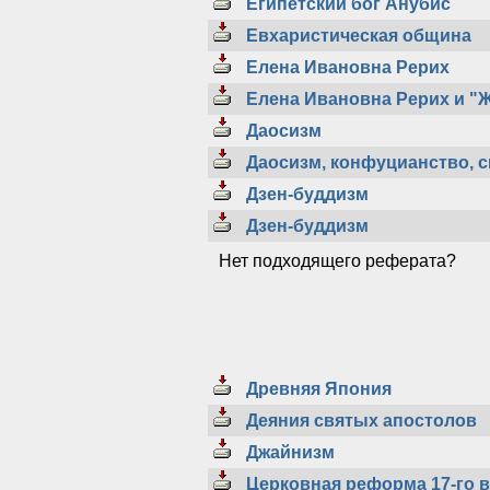
Египетский бог Анубис
Евхаристическая община
Елена Ивановна Рерих
Елена Ивановна Рерих и "Ж
Даосизм
Даосизм, конфуцианство, 
Дзен-буддизм
Дзен-буддизм
Нет подходящего реферата?
Древняя Япония
Деяния святых апостолов
Джайнизм
Церковная реформа 17-го в