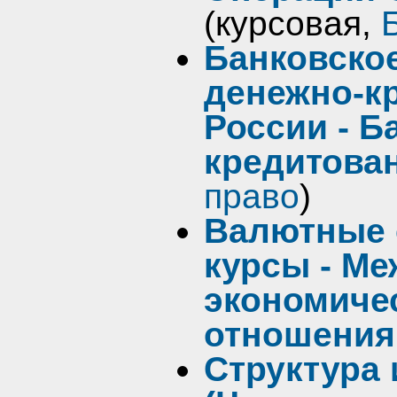
(курсовая,
Банковско
денежно-к
России - Б
кредитова
право
)
Валютные 
курсы - М
экономиче
отношения
Структура 