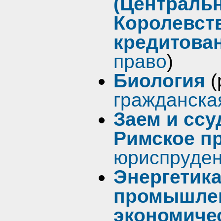
(Централь
Королевств
кредитова
право
)
Биология
(
гражданска
Заем и ссу
Римское п
юриспруде
Энергетика
промышлен
экономиче